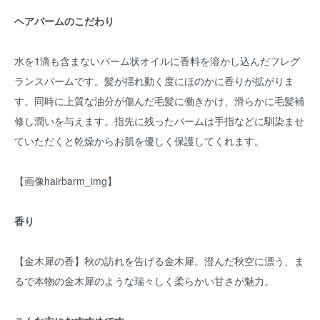
ヘアバームのこだわり
水を1滴も含まないバーム状オイルに香料を溶かし込んだフレグ
ランスバームです。髪が揺れ動く度にほのかに香りが拡がりま
す。同時に上質な油分が傷んだ毛髪に働きかけ、滑らかに毛髪補
修し潤いを与えます。指先に残ったバームは手指などに馴染ませ
ていただくと乾燥からお肌を優しく保護してくれます。
【画像hairbarm_img】
香り
【金木犀の香】秋の訪れを告げる金木犀。澄んだ秋空に漂う、ま
るで本物の金木犀のような瑞々しく柔らかい甘さが魅力。