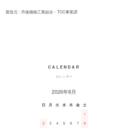
製造元 : 丹後織物工業組合・TOC事業課
CALENDAR
カレンダー
2026年8月
日
月
火
水
木
金
土
1
2
3
4
5
6
7
8