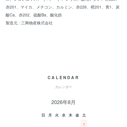
赤201、マイカ、メチコン、カルミン、赤226、橙201、青1、炭
酸Ca、赤202、硫酸Ba、酸化鉄
製造元 : 三興物産株式会社
CALENDAR
カレンダー
2026年8月
日
月
火
水
木
金
土
1