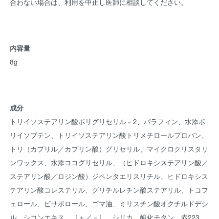
合わない場合は、利用を中止し医師に相談してください。
内容量
8g
成分
トリイソステアリン酸ポリグリセリル－2、パラフィン、水添ポ
リイソブテン、トリイソステアリン酸トリメチロールプロパン、
トリ（カプリル／カプリン酸）グリセリル、マイクロクリスタリ
ンワックス、水添ココグリセリル、（ヒドロキシステアリン酸／
ステアリン酸／ロジン酸）ジペンタエリスリチル、ヒドロキシス
テアリン酸コレステリル、グリチルレチン酸ステアリル、トコフ
ェロール、ビサボロール、ゴマ油、ミリスチン酸オクチルドデシ
ル、シコンエキス、［＋／－］、シリカ、酸化チタン、赤223、