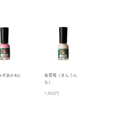
みずあかね）
金雲母（きんうん
も）
円
1,562円