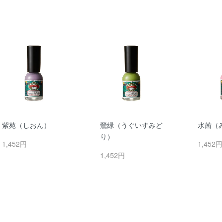
紫苑（しおん）
鶯緑（うぐいすみど
水茜（
り）
1,452円
1,452
1,452円