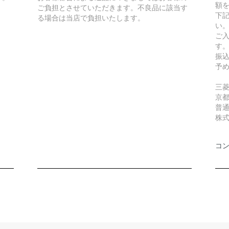
額
ご負担とさせていただきます。不良品に該当す
下
る場合は当店で負担いたします。
い
ご
す
振
予
三
京
普通
株
コ