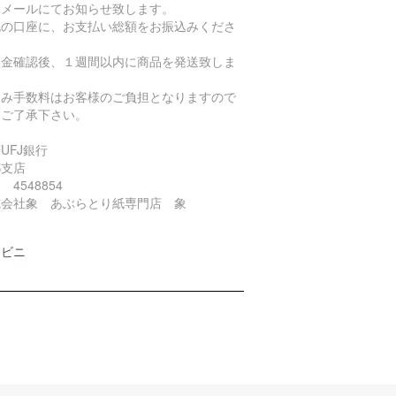
をメールにてお知らせ致します。
記の口座に、お支払い総額をお振込みくださ
。
入金確認後、１週間以内に商品を発送致しま
。
込み手数料はお客様のご負担となりますので
めご了承下さい。
菱UFJ銀行
都支店
 4548854
式会社象 あぶらとり紙専門店 象
ンビニ