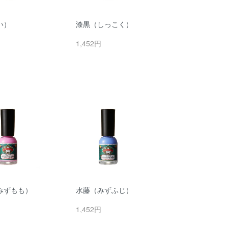
い）
漆黒（しっこく）
円
1,452円
みずもも）
水藤（みずふじ）
円
1,452円