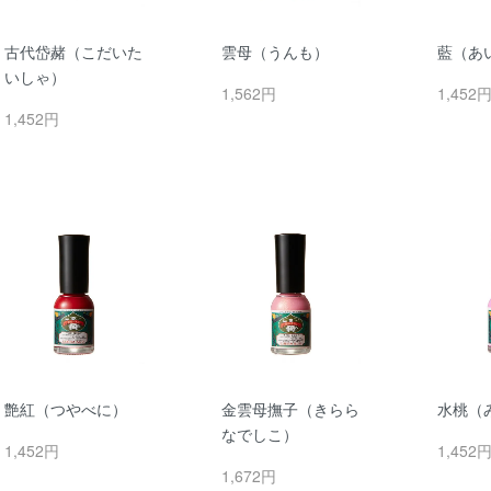
古代岱赭（こだいた
雲母（うんも）
藍（あ
いしゃ）
1,562円
1,452
1,452円
艶紅（つやべに）
金雲母撫子（きらら
水桃（
なでしこ）
1,452円
1,452
1,672円