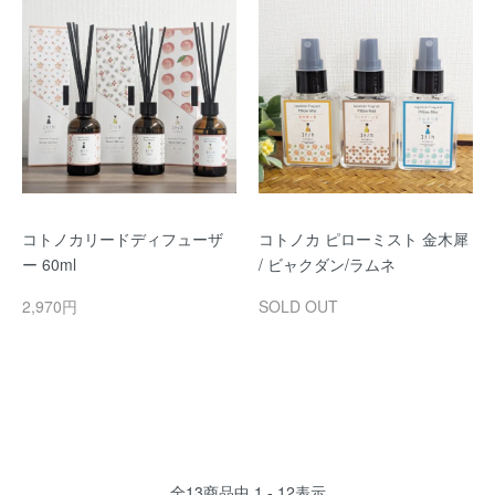
コトノカリードディフューザ
コトノカ ピローミスト 金木犀
ー 60ml
/ ビャクダン/ラムネ
2,970円
SOLD OUT
全
13
商品中
1 - 12
表示