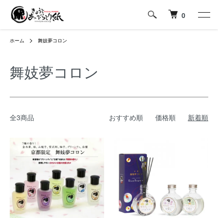
0
ホーム
舞妓夢コロン
舞妓夢コロン
全3商品
おすすめ順
価格順
新着順