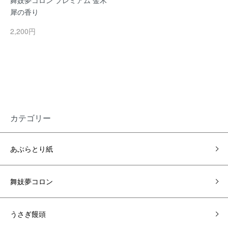
舞妓夢コロン プレミアム 金木
犀の香り
2,200円
カテゴリー
あぶらとり紙
舞妓夢コロン
うさぎ饅頭